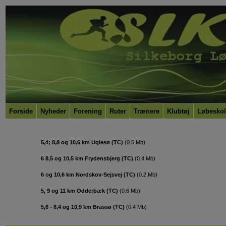
Forside
Nyheder
Forening
Ruter
Trænere
Klubtøj
Løbeskol
5,4; 8,8 og 10,6 km Uglesø (TC)
(
0.5 Mb
)
6 8,5 og 10,5 km Frydensbjerg (TC)
(
0.4 Mb
)
6 og 10,6 km Nordskov-Sejsvej (TC)
(
0.2 Mb
)
5, 9 og 11 km Odderbæk (TC)
(
0.6 Mb
)
5,6 - 8,4 og 10,9 km Brassø (TC)
(
0.4 Mb
)