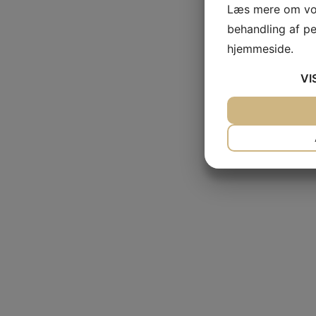
Læs mere om vor
behandling af p
hjemmeside.
VI
JA
NEJ
NØDVENDIG
JA
NEJ
MARKETING