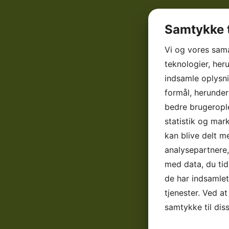
Samtykke t
Vi og vores sam
teknologier, heru
indsamle oplysni
formål, herunder
bedre brugerople
statistik og mar
kan blive delt 
analysepartnere
med data, du tid
de har indsamle
tjenester. Ved at
samtykke til dis