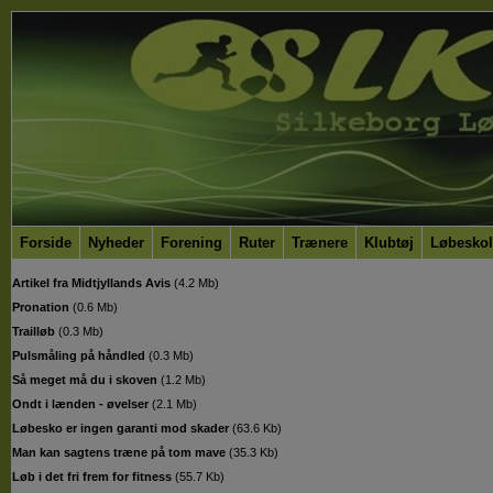
Forside
Nyheder
Forening
Ruter
Trænere
Klubtøj
Løbeskol
Artikel fra Midtjyllands Avis
(
4.2 Mb
)
Pronation
(
0.6 Mb
)
Trailløb
(
0.3 Mb
)
Pulsmåling på håndled
(
0.3 Mb
)
Så meget må du i skoven
(
1.2 Mb
)
Ondt i lænden - øvelser
(
2.1 Mb
)
Løbesko er ingen garanti mod skader
(
63.6 Kb
)
Man kan sagtens træne på tom mave
(
35.3 Kb
)
Løb i det fri frem for fitness
(
55.7 Kb
)