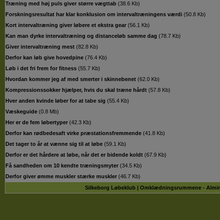
Træning med høj puls giver større vægttab
(
38.6 Kb
)
Forskningsresultat har klar konklusion om intervaltræningens værdi
(
50.8 Kb
)
Kort intervaltræning giver løbere et ekstra gear
(
56.1 Kb
)
Kan man dyrke intervaltræning og distanceløb samme dag
(
78.7 Kb
)
Giver intervaltræning mest
(
82.8 Kb
)
Derfor kan løb give hovedpine
(
76.4 Kb
)
Løb i det fri frem for fitness
(
55.7 Kb
)
Hvordan kommer jeg af med smerter i skinnebenet
(
62.0 Kb
)
Kompressionssokker hjælper, hvis du skal træne hårdt
(
57.8 Kb
)
Hver anden kvinde løber for at tabe sig
(
55.4 Kb
)
Væskeguide
(
0.8 Mb
)
Her er de fem løbertyper
(
42.3 Kb
)
Derfor kan rødbedesaft virke præstationsfremmende
(
41.8 Kb
)
Det tager to år at vænne sig til at løbe
(
59.1 Kb
)
Derfor er det hårdere at løbe, når det er bidende koldt
(
67.9 Kb
)
Få sandheden om 10 kendte træningsmyter
(
34.5 Kb
)
Derfor giver ømme muskler stærke muskler
(
46.7 Kb
)
Silkeborg Løbeklub | Omklædningsrummene - Almindsø