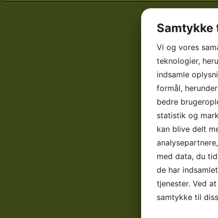
Samtykke t
Vi og vores sam
teknologier, heru
indsamle oplysni
formål, herunder
bedre brugerople
statistik og mar
kan blive delt 
analysepartnere
med data, du tid
de har indsamle
tjenester. Ved at
samtykke til dis