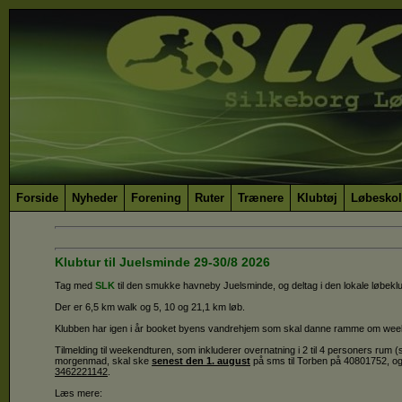
Forside
Nyheder
Forening
Ruter
Trænere
Klubtøj
Løbeskol
Klubtur til Juelsminde 29-30/8 2026
Tag med
SLK
til den smukke havneby Juelsminde, og deltag i den lokale løb
Der er 6,5 km walk og 5, 10 og 21,1 km løb.
Klubben har igen i år booket byens vandrehjem som skal danne ramme om we
Tilmelding til weekendturen, som inkluderer overnatning i 2 til 4 personers rum 
morgenmad, skal ske
senest den 1. august
på sms til Torben på 40801752, og
3462221142
.
Læs mere: