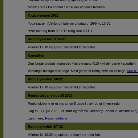
Menu: Lottes Biksemad eller Anjas Veganer Køkken.
Yoga efteråret 2022
Yoga starter i Virklund Hallerne onsdag d. 26/8 kl. 18.30.
Hver onsdag frem til 14/12 (dog ikke 30/11).
Rundstykkeløb 2/10-22
Vi løber kl. 10 og spiser rundstykker bagefter.
Kageaften
Den første tirsdag i måneden - første gang 4/10 - vil der være kageaften.
Vi mangle frivillige til at bage. Meld gerne til Tonny, hvis du vil bage.
Mail ti
Rundstykkeløb 7/8-22
Vi løber kl. 10 og spiser rundstykker bagefter.
Regionsløbene uge 28 2022
Regionsløbene er ét marathon 5 dage i træk og et i hver region.
Dag to - 14. juli 2022 - er start og mål fra Silkeborg Løbeklub, Almindsøvej
Læs mere:
Regionsløbene
Rundstykkeløb 3/7-22
Vi løber kl. 10.00 og spiser rundstykker efter løb.