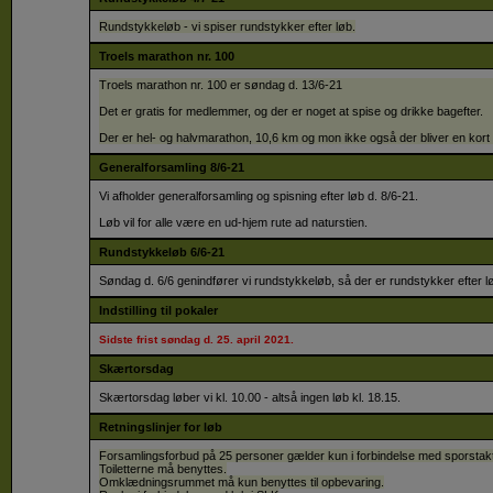
Rundstykkeløb - vi spiser rundstykker efter løb.
Troels marathon nr. 100
Troels marathon nr. 100 er søndag d. 13/6-21
Det er gratis for medlemmer, og der er noget at spise og drikke bagefter.
Der er hel- og halvmarathon, 10,6 km og mon ikke også der bliver en kort 
Generalforsamling 8/6-21
Vi afholder generalforsamling og spisning efter løb d. 8/6-21.
Løb vil for alle være en ud-hjem rute ad naturstien.
Rundstykkeløb 6/6-21
Søndag d. 6/6 genindfører vi rundstykkeløb, så der er rundstykker efter l
Indstilling til pokaler
Sidste frist søndag d. 25. april 2021.
Skærtorsdag
Skærtorsdag løber vi kl. 10.00 - altså ingen løb kl. 18.15.
Retningslinjer for løb
Forsamlingsforbud på 25 personer gælder kun i forbindelse med sporstaktiv
Toiletterne må benyttes.
Omklædningsrummet må kun benyttes til opbevaring.