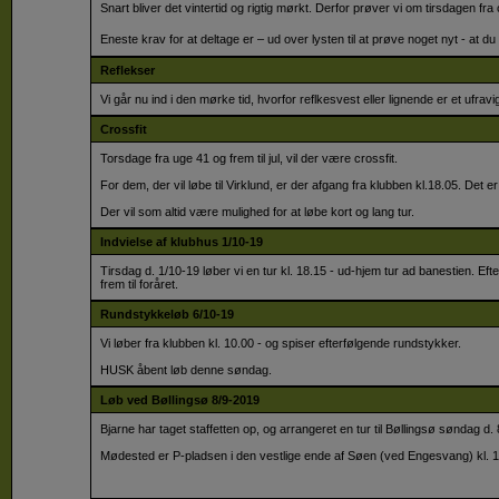
Snart bliver det vintertid og rigtig mørkt. Derfor prøver vi om tirsdagen fr
Eneste krav for at deltage er – ud over lysten til at prøve noget nyt - at 
Reflekser
Vi går nu ind i den mørke tid, hvorfor reflkesvest eller lignende er et ufravig
Crossfit
Torsdage fra uge 41 og frem til jul, vil der være crossfit.
​For dem, der vil løbe til Virklund, er der afgang fra klubben kl.18.05. Det 
Der vil som altid være mulighed for at løbe kort og lang tur.
Indvielse af klubhus 1/10-19
Tirsdag d. 1/10-19 løber vi en tur kl. 18.15 - ud-hjem tur ad banestien. Ef
frem til foråret.
Rundstykkeløb 6/10-19
Vi løber fra klubben kl. 10.00 - og spiser efterfølgende rundstykker.
​HUSK åbent løb denne søndag.
Løb ved Bøllingsø 8/9-2019
Bjarne har taget staffetten op, og arrangeret en tur til Bøllingsø søndag d. 
​Mødested er P-pladsen i den vestlige ende af Søen (ved Engesvang) kl. 