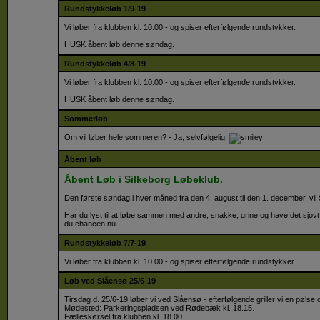
Rundstykkeløb 1/9-19
Vi løber fra klubben kl. 10.00 - og spiser efterfølgende rundstykker.
​HUSK åbent løb denne søndag.
Rundstykkeløb 4/8-19
Vi løber fra klubben kl. 10.00 - og spiser efterfølgende rundstykker.
​HUSK åbent løb denne søndag.
Sommerløb
Om vil løber hele sommeren? - Ja, selvfølgelig!
Åbent løb
Åbent Løb i Silkeborg Løbeklub.
Den første søndag i hver måned fra den 4. august til den 1. december, vil 
Har du lyst til at løbe sammen med andre, snakke, grine og have det sjov
du chancen nu.
Rundstykkeløb 7/7-19
Vi løber fra klubben kl. 10.00 - og spiser efterfølgende rundstykker.
Løb ved Slåensø 25/6-19
Tirsdag d. 25/6-19 løber vi ved Slåensø - efterfølgende griller vi en pølse 
​Mødested: Parkeringspladsen ved Rødebæk kl. 18.15.
Fælleskørsel fra klubben kl. 18.00.