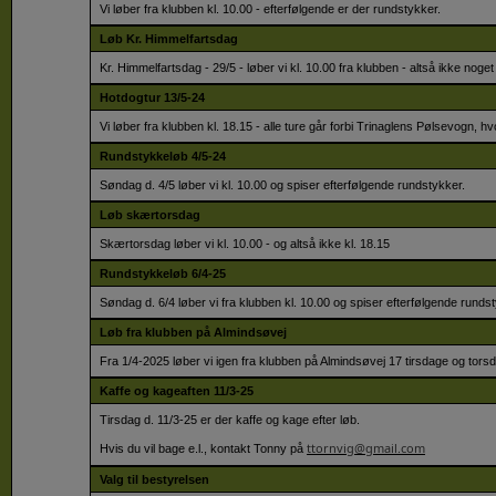
Vi løber fra klubben kl. 10.00 - efterfølgende er der rundstykker.
Løb Kr. Himmelfartsdag
Kr. Himmelfartsdag - 29/5 - løber vi kl. 10.00 fra klubben - altså ikke noget 
Hotdogtur 13/5-24
Vi løber fra klubben kl. 18.15 - alle ture går forbi Trinaglens Pølsevogn, h
Rundstykkeløb 4/5-24
Søndag d. 4/5 løber vi kl. 10.00 og spiser efterfølgende rundstykker.
Løb skærtorsdag
Skærtorsdag løber vi kl. 10.00 - og altså ikke kl. 18.15
Rundstykkeløb 6/4-25
Søndag d. 6/4 løber vi fra klubben kl. 10.00 og spiser efterfølgende runds
Løb fra klubben på Almindsøvej
Fra 1/4-2025 løber vi igen fra klubben på Almindsøvej 17 tirsdage og torsd
Kaffe og kageaften 11/3-25
Tirsdag d. 11/3-25 er der kaffe og kage efter løb.
ttornvig@gmail.com
Hvis du vil bage e.l., kontakt Tonny på
Valg til bestyrelsen