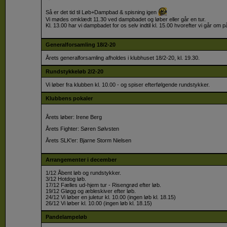
😃
Så er det tid til Løb+Dampbad & spisning igen
Vi mødes omklædt 11.30 ved dampbadet og løber eller går en tur.
Kl. 13.00 har vi dampbadet for os selv indtil kl. 15.00 hvorefter vi går om
Generalforsamling 18/2-20
Årets generalforsamling afholdes i klubhuset 18/2-20, kl. 19.30.
Rundstykkeløb 2/2-20
Vi løber fra klubben kl. 10.00 - og spiser efterfølgende rundstykker.
Klubbens pokaler
Årets løber: Irene Berg
Årets Fighter: Søren Sølvsten
Årets SLK'er: Bjarne Storm Nielsen
Arrangementer i december
1/12 Åbent løb og rundstykker.
3/12 Hotdog løb.
17/12 Fælles ud-hjem tur - Risengrød efter løb.
19/12 Gløgg og æbleskiver efter løb.
24/12 Vi løber en juletur kl. 10.00 (ingen løb kl. 18.15)
26/12 Vi løber kl. 10.00 (ingen løb kl. 18.15)
Pandelampeløb