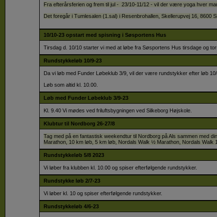
Fra efterårsferien og frem til jul - 23/10-11/12 - vil der være yoga hver 
Det foregår i Tumlesalen (1.sal) i Resenbrohallen, Skellerupvej 16, 8600 S
10/10-23 opstart med spisning i Søsportens Hus
Tirsdag d. 10/10 starter vi med at løbe fra Søsportens Hus tirsdage og to
Rundstykkeløb 10/9-23
Da vi løb med Funder Løbeklub 3/9, vil der være rundstykker efter løb 10
Løb som altid kl. 10.00.
Løb med Funder Løbeklub 3/9-23
Kl. 9.40 Vi mødes ved friluftsbygningen ved Silkeborg Højskole.
Klubtur til Nordborg 26-27/8
Tag med på en fantastisk weekendtur til Nordborg på Als sammen med din
Marathon, 10 km løb, 5 km løb, Nordals Walk ½ Marathon, Nordals Walk 
Rundstykkeløb 5/8 2023
Vi løber fra klubben kl. 10.00 og spiser efterfølgende rundstykker.
Rundstykke løb 2/7-23
Vi løber kl. 10 og spiser efterfølgende rundstykker.
Rundstykkeløb 4/6-23