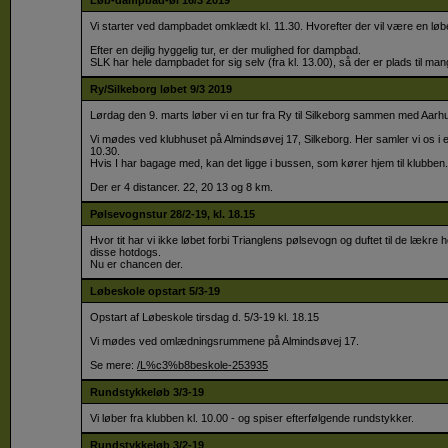
Løb-dampbad-øl 16/3 2019
Vi starter ved dampbadet omklædt kl. 11.30. Hvorefter der vil være en løb
Efter en dejlig hyggelig tur, er der mulighed for dampbad.
SLK har hele dampbadet for sig selv (fra kl. 13.00), så der er plads til man
Ry/Silkeborg løbet 9/3 2019
Lørdag den 9. marts løber vi en tur fra Ry til Silkeborg sammen med Aarh
Vi mødes ved klubhuset på Almindsøvej 17, Silkeborg. Her samler vi os i e
10.30.
Hvis I har bagage med, kan det ligge i bussen, som kører hjem til klubben.
Der er 4 distancer. 22, 20 13 og 8 km.
Pølsevognstur 28/2-19, kl. 18.15
Hvor tit har vi ikke løbet forbi Trianglens pølsevogn og duftet til de lækr
disse hotdogs.
Nu er chancen der.
Løbeskole opstart 5/3-19
Opstart af Løbeskole tirsdag d. 5/3-19 kl. 18.15
​Vi mødes ved omlædningsrummene på Almindsøvej 17.
Se mere:
/L%c3%b8beskole-253935
Rundstykkeløb 3/3-19
Vi løber fra klubben kl. 10.00 - og spiser efterfølgende rundstykker.
Rundstykkeløb 3/2-19