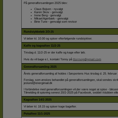
På generalforsamlingen 2025 blev:
Claus Bojsen - nyvalgt
Karen Skov - genvalgt
Irene Berg - genvalgt
Mikael Agerbæk - genvalgt
Birte Tune - genvalgt som revisor
Rundstykkeløb 2/3-25
Vi løber kl. 10.00 og spiser efterfølgende rundstykker.
Kaffe og kageaften 11/2-25
Tirsdag d. 11/2-25 er der kaffe og kage efter løb.
ttornvig@gmail.com
Hvis du vil bage e.l., kontakt Tonny på
Generalforsamling 2025
Årets generalforsamling af holdes i Søsportens Hus tirsdag d. 25. februar 
Forslag, som ønskes behandlet på generalforsamlingen, skal sendes skriftl
jeslund@energimail.dk
I forbindelse med generalforsamlingen vil der være noget at spise - bikse
Tilmelding til spisning senest 20/2-2025 på Facebook, seddel i klubben ell
Kageaften 14/1-2025
Vi løber kl. 18.15 og spiser kage bagefter.
Pokalfest 11/1-2025