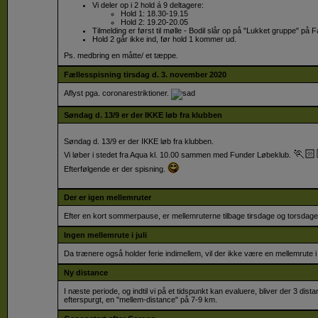
Vi deler op i 2 hold á 9 deltagere:
Hold 1: 18.30-19.15
Hold 2: 19.20-20.05
Tilmelding er først til mølle - Bodil slår op på "Lukket gruppe" på 
Hold 2 går ikke ind, før hold 1 kommer ud.
Ps. medbring en måtte/ et tæppe.
Fællesspisning tirsdag d. 3. november 2020
Aflyst pga. coronarestriktioner.
Søndag d. 13/9 er der IKKE løb fra klubben
Søndag d. 13/9 er der IKKE løb fra klubben.
🏃🏻
Vi løber i stedet fra Aqua kl. 10.00 sammen med Funder Løbeklub.
😋
Efterfølgende er der spisning.
Der er igen mellemruter
Efter en kort sommerpause, er mellemruterne tilbage tirsdage og torsdage
Ingen mellemrute i juli
Da trænere også holder ferie indimellem, vil der ikke være en mellemrute i j
Ny distance
I næste periode, og indtil vi på et tidspunkt kan evaluere, bliver der 3 dista
efterspurgt, en "mellem-distance" på 7-9 km.