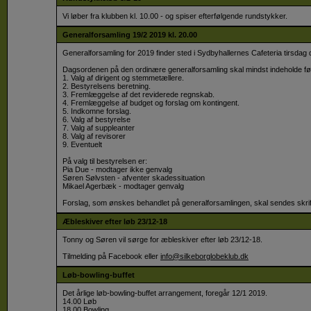
Vi løber fra klubben kl. 10.00 - og spiser efterfølgende rundstykker.
Generalforsamling 19/2 2019 kl. 20.00
Generalforsamling for 2019 finder sted i Sydbyhallernes Cafeteria tirsdag d
Dagsordenen på den ordinære generalforsamling skal mindst indeholde fø
1. Valg af dirigent og stemmetællere.
2. Bestyrelsens beretning.
3. Fremlæggelse af det reviderede regnskab.
4. Fremlæggelse af budget og forslag om kontingent.
5. Indkomne forslag.
6. Valg af bestyrelse
7. Valg af suppleanter
8. Valg af revisorer
9. Eventuelt
​På valg til bestyrelsen er:
Pia Due - modtager ikke genvalg
Søren Sølvsten - afventer skadessituation
Mikael Agerbæk - modtager genvalg
Forslag, som ønskes behandlet på generalforsamlingen, skal sendes skriftl
Æbleskiver efter løb 23/12-18
Tonny og Søren vil sørge for æbleskiver efter løb 23/12-18.
​Tilmelding på Facebook eller
info@silkeborglobeklub.dk
Løb-bowling-buffet
Det årlige løb-bowling-buffet arrangement, foregår 12/1 2019.
​14.00 Løb
18.00 Bowling