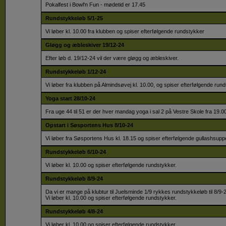
Pokalfest i Bowl'n Fun - mødetid er 17.45
Rundstykkeløb 5/1-25
Vi løber kl. 10.00 fra klubben og spiser efterfølgende rundstykker
Gløgg og æbleskiver 19/12-24
Efter løb d. 19/12-24 vil der være gløgg og æbleskiver.
Rundstykkeløb 1/12-24
Vi løber fra klubben på Almindsøvej kl. 10.00, og spiser efterfølgende rund
Yoga start 28/10-24
Fra uge 44 til 51 er der hver mandag yoga i sal 2 på Vestre Skole fra 19.0
Opstart i Søsportens Hus 8/10-24
Vi løber fra Søsportens Hus kl. 18.15 og spiser efterfølgende gullashsupp
Rundstykkeløb 6/10-24
Vi løber kl. 10.00 og spiser efterfølgende rundstykker.
Rundstykkeløb 8/9-24
Da vi er mange på klubtur til Juelsminde 1/9 rykkes rundstykkeløb til 8/9-
Vi løber kl. 10.00 og spiser efterfølgende rundstykker.
Rundstykkeløb 4/8-24
Vi løber kl. 10.00 og spiser efterfølgende rundstykker.