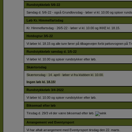
Rundstykkeløb 5/6-22
Søndag d. 5/6-22 - også Grundlovsdag - løber vi kl. 10.00 og spiser runds
Løb Kr. Himmelfartsdag
Kr. Himmelfartsdag - 26/5-22 - løber vi kl. 10.00 og IKKE kl. 18.15.
Hotdogtur 3/5-22
Vi løber kl. 18.15 og alle ture fører på tilbagevejen forbi pølsevognen på Tr
Rundstykkeløb søndag d. 1/5-22
Vi løber kl. 10.00 og spiser rundstykker efter løb.
Skærtorsdag
Skærtorsdag - 14. april - løber vi fra klubben kl. 10.00.
Ingen løb kl. 18.15!
Rundstykkeløb 3/4-2022
Vi løber kl. 10.00 og spiser rundstykker efter løb.
Biksemad efter løb
Tirsdag d. 29/3 vil der være biksemad efter løb.
Arrangement ved Eventyrsport
Vi har aftalt arrangement med Eventyrsport tirsdag den 22. marts.