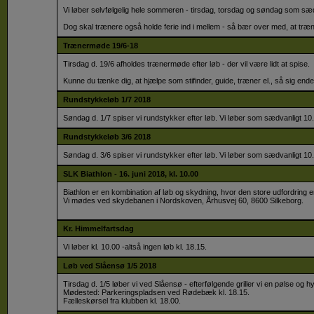
Vi løber selvfølgelig hele sommeren - tirsdag, torsdag og søndag som sæd
​Dog skal trænere også holde ferie ind i mellem - så bær over med, at tr
Trænermøde 19/6-18
Tirsdag d. 19/6 afholdes trænermøde efter løb - der vil være lidt at spise.
​Kunne du tænke dig, at hjælpe som stifinder, guide, træner el., så sig endeli
Rundstykkeløb 1/7 2018
Søndag d. 1/7 spiser vi rundstykker efter løb. Vi løber som sædvanligt 10.
Rundstykkeløb 3/6 2018
Søndag d. 3/6 spiser vi rundstykker efter løb. Vi løber som sædvanligt 10.
SLK Biathlon - 16. juni 2018, kl. 10.00
Biathlon er en kombination af løb og skydning, hvor den store udfordring e
Vi mødes ved skydebanen i Nordskoven, Århusvej 60, 8600 Silkeborg.
Kr. Himmelfartsdag
Vi løber kl. 10.00 -altså ingen løb kl. 18.15.
Løb ved Slåensø 1/5 2018
Tirsdag d. 1/5 løber vi ved Slåensø - efterfølgende griller vi en pølse og h
​Mødested: Parkeringspladsen ved Rødebæk kl. 18.15.
Fælleskørsel fra klubben kl. 18.00.