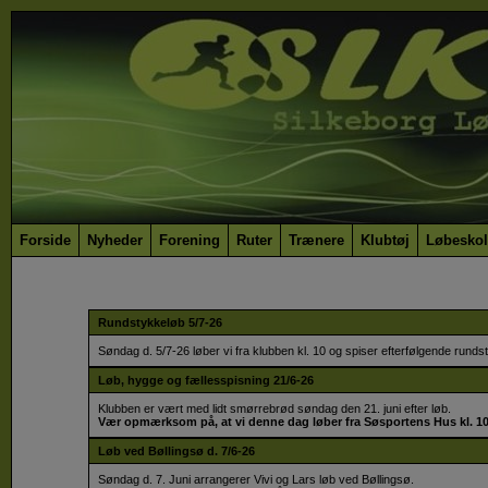
Forside
Nyheder
Forening
Ruter
Trænere
Klubtøj
Løbeskol
Rundstykkeløb 5/7-26
Søndag d. 5/7-26 løber vi fra klubben kl. 10 og spiser efterfølgende runds
Løb, hygge og fællesspisning 21/6-26
Klubben er vært med lidt smørrebrød søndag den 21. juni efter løb.
Vær opmærksom på, at vi denne dag løber fra Søsportens Hus kl. 10
Løb ved Bøllingsø d. 7/6-26
Søndag d. 7. Juni arrangerer Vivi og Lars løb ved Bøllingsø.