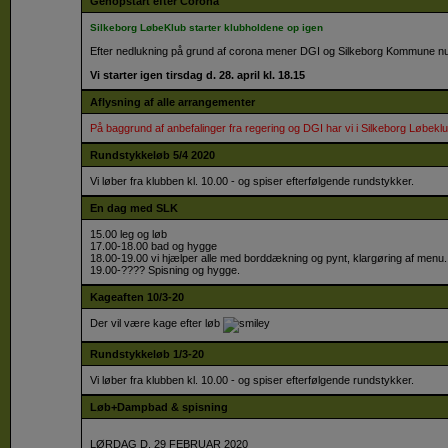
Genopstart efter Corona
Silkeborg LøbeKlub starter klubholdene op igen
Efter nedlukning på grund af corona mener DGI og Silkeborg Kommune nu, 
Vi starter igen tirsdag d. 28. april kl. 18.15
Aflysning af alle arrangementer
På baggrund af anbefalinger fra regering og DGI har vi i Silkeborg Løbeklub 
Rundstykkeløb 5/4 2020
Vi løber fra klubben kl. 10.00 - og spiser efterfølgende rundstykker.
En dag med SLK
15.00 leg og løb
17.00-18.00 bad og hygge
18.00-19.00 vi hjælper alle med borddækning og pynt, klargøring af menu
19.00-???? Spisning og hygge.
Kageaften 10/3-20
Der vil være kage efter løb
Rundstykkeløb 1/3-20
Vi løber fra klubben kl. 10.00 - og spiser efterfølgende rundstykker.
Løb+Dampbad & spisning
LØRDAG D. 29 FEBRUAR 2020