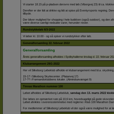
Vi starter 18.15 på p-pladsen derovre med løb (Viborgvej 23) til ca. klokke
Derefter er der lidt at drikke og lidt at spise på Eventyrsports regning. Der
tilbyde.
Der bliver mulighed for shopping i hele butikken (også outdoor), og den af
være diverse særligt nedsatte varer, herunder rester.
Rundstykkeløb 6/3-2022
Vi løber kl. 10.00 - og så spiser vi rundstykker efter løb.
Generalforsamling 22. februar 2022
Generalforsamling
Årets generalforsamling afholdes i Sydbyhallerne tirsdag d. 22. februar 202
Klubarrangement 29/1-2022
Her vil Silkeborg Løbeklub afholde et klubarrangement med bl.a. skydning, 
15-17 i Silkeborg Skyttecenter. (Platanvej 17)
17-?? i Frømandsklubbens lokaler. (Almindsøvænget 9)
Tinnas Marathon nummer 100
Løbet afholdes af Silkeborg Løbeklub,
søndag den 13. marts 2022 klokk
Der løbes en opmærket rute på 10,6 km, hovedsageligt på gode skovstier 
Løbet afvikles i overensstemmelse med reglerne i Klub 100 Marathon Da
For medlemmer af Silkeborg Løbeklub vil der også være mulighed for at l