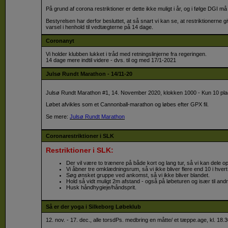
På grund af corona restriktioner er dette ikke muligt i år, og i følge DGI 
Bestyrelsen har derfor besluttet, at så snart vi kan se, at restriktionerne 
varsel i henhold til vedtægterne på 14 dage.
Coronanyt
Vi holder klubben lukket i tråd med retningslinjerne fra regeringen.
14 dage mere indtil videre - dvs. til og med 17/1-2021
Julsø Rundt Marathon - 14/11-20
Julsø Rundt Marathon #1, 14. November 2020, klokken 1000 - Kun 10 pla
Løbet afvikles som et Cannonball-marathon og løbes efter GPX fil.
Se mere:
Julsø Rundt Marathon
Coronarestriktioner i SLK
Restriktioner i SLK:
Der vil være to trænere på både kort og lang tur, så vi kan dele o
Vi åbner tre omklædningsrum, så vi ikke bliver flere end 10 i hver
Søg ønsket gruppe ved ankomst, så vi ikke bliver blandet.
Hold så vidt muligt 2m afstand - også på løbeturen og især til and
Husk håndhygieje/håndsprit.
Så er der yoga i Silkeborg Løbeklub
12. nov. - 17. dec., alle torsdPs. medbring en måtte/ et tæppe.age, kl. 18