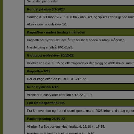
Se opslag på forsiden.
Rundstykkeløb 8/1-2023
Søndag d. 8/1 løber vi kl. 10.00 fra klubhuset, og spiser efterfølgende run
Altså ingen rundstykker 1/1.
Kageaften - anden tirsdag i måneden
Kageaftener flytter i det nye år fra første til anden tirsdag i måneden.
Næste gang er altså 10/1-2023.
Gløgg og æbleskiver 20/12-22
Vi løber er tur kl. 18.15 og efterfølgende er der gløgg og æbleskiver samt f
Kageaften 6/12
Der er kage efter løb kl. 18.15 d. 6/12-22.
Rundstykkeløb 4/12
Vi spiser rundstykker efter løb 4/12-22 kl. 10.
Løb fra Søsportens Hus
Fra 8. november og frem til slutningen af marts 2023 løber vi tirsdag og t
Fællesspisning 25/10-22
Vi løber fra Søsportens Hus tirsdag d. 25/10 kl. 18.15.
Herefter mulighed for bad og spisning kl. 19.30.