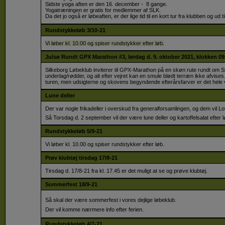
Sidste yoga aften er den 16. december - 8 gange.
Yogatræningen er gratis for medlemmer af SLK.
Da det jo også er løbeaften, er der lige tid til en kort tur fra klubben og ud 
Rundstykkeløb 3/10-21
Vi løber kl. 10.00 og spiser rundstykker efter løb.
​Julsø Rundt GPX Marathon #3, lørdag d. 9. oktober 2021, klokken 09
Silkeborg Løbeklub inviterer til GPX-Marathon på en skøn rute rundt om S
underlag/rødder, og alt efter vejret kan en smule blødt terræn ikke afvise
turen, men udsigterne og skovens begyndende efterårsfarver er det hele
Lune deller
Der var nogle frikadeller i overskud fra generalforsamlingen, og dem vil Lo
Så Torsdag d. 2 september vil der være lune deller og kartoffelsalat efter 
Rundstykkeløb 5/9-21
Vi løber kl. 10.00 og spiser rundstykker efter løb.
Prøv klubtøj tirsdag 17/8-21
Tirsdag d. 17/8-21 fra kl. 17.45 er det muligt at se og prøve klubtøj.
Sommerfest 18/9-21
Så skal der være sommerfest i vores dejlige løbeklub.
Der vil komme nærmere info efter ferien.
Rundstykkeløb 4/7-21