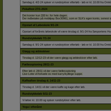
Søndag d. 4/2-24 spiser vi rundstykker efterløb - løb er kl. 10.00 fra 
Pokalfest 27/1-2024
Det koster kun 200 kr. for hele dagen.
Der indbetales på mobilpay Box30961, som er SLK’s egen konto, senest s
Opstart af Løbeskole 9/1-24
Opstart af forårets løbeskole vil være tirsdag d. 9/1-24 fra Søsportens Hu
Rundstykkeløb 7/1-24
Søndag d. 9/1-24 spiser vi rundstykker efterløb - løb er kl. 10.00 fra 
Gløgg og æbleskiver
Tirsdag d. 12/12-23 vil der være gløgg og æbleskiver efter løb.
Fællesspisning 28/11-23
Efter løb d. 28/11 vil der være fællesspisning
Lise-Lotte vil forkæle os med karry/kyllinge suppe.
Kaffeaften tirsdag d. 14/11-23
Tirsdag d. 14/11 vil der være kaffe og kage efter løb.
Rundstykkeløb 5/11-23
Vi løber kl. 10.00 og spiser rundstykker efter løb.
Yoga i efteråret