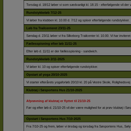
Torsdag d. 18/12 løber vi som sædvanligt kl. 18.15 - efterfølgende vil de
Rundstykkeløb 7/12-25
Vi løber fra klubben kl. 10.00 d. 7/12 og spiser efterfølgende rundstykker.
Løb fra Trailcenteret 23/11-25
Søndag d. 23/11 løber vi fra Silkeborg Trailcenter kl. 10.00. Vi har invite
Fællesspisning efter løb 11/11-25
Efter løb d. 11/11 er der fællesspisning - sandwich.
Rundstykkeløb 2/11-2025
Vi løber kl. 10 og spiser efterfølgende rundstykker.
Opstart af yoga 20/10-2025
Vi starter efterårets yogaforløb 20/10 kl. 20 på Vestre Skole, Rolighedsvej 2
Klubtøj i Søsportens Hus 21/10-2025
Afprøvning af klubtøj er flyttet til 21/10-25
Før og efter løb d. 21/10-25 vil der være mulighed for at prøv klubtøj i Søs
Opstart i Søsportens Hus 7/10-2025
Fra 7/10-25 og frem, løber vi tirsdag og torsdag fra Søsportens Hus, Sølyst