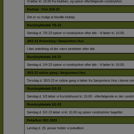
Vi løber kl. 10.00 fra klubben, og spiser efterfølgende rundstykker.
Klubtøj - frist 11/6-23
Det er nu muligt at bestille klubtøj.
Rundstykkeløb 7/5-23
Søndag d. 7/5-23 spiser vi rundstykker efter løb - Vi løber kl. 10.00.
28/3-23 Afslutning i Søsportens Hus
I den anledning vil der være tarteletter efter løb.
Rundstykkeløb 2/4-23
Søndag d. 2/4-23 spiser vi rundstykker efter løb - Vi løber kl. 10.00.
30/3-23 sidste gang i Søsportens Hus
Torsdag d. 30/3-23 er sidste gang vi løber fra Søsportens Hus i denne o
Rundstykkeløb 5/3-23
Søndag d. 5/3 løber vi fra klubhuset kl. 10.00 - efterfølgende er der runds
Rundstykkeløb 5/2-23
Søndag d. 5/2-23 løber vi kl. 10.00 og spiser rundstykker bagefter.
Pokalfest 28/1 2023
Lørdag d. 28. januar holder vi pokalfest.