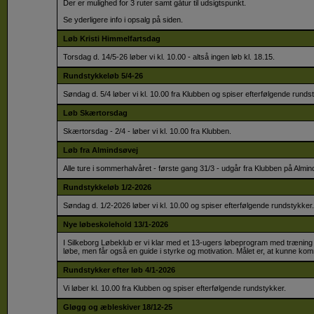
Der er mulighed for 3 ruter samt gåtur til udsigtspunkt.
Se yderligere info i opsalg på siden.
Løb Kristi Himmelfartsdag
Torsdag d. 14/5-26 løber vi kl. 10.00 - altså ingen løb kl. 18.15.
Rundstykkeløb 5/4-26
Søndag d. 5/4 løber vi kl. 10.00 fra Klubben og spiser efterfølgende runds
Løb Skærtorsdag
Skærtorsdag - 2/4 - løber vi kl. 10.00 fra Klubben.
Løb fra Almindsøvej
Alle ture i sommerhalvåret - første gang 31/3 - udgår fra Klubben på Almin
Rundstykkeløb 1/2-2026
Søndag d. 1/2-2026 løber vi kl. 10.00 og spiser efterfølgende rundstykker.
Nye løbeskolehold 13/1-2026
I Silkeborg Løbeklub er vi klar med et 13-ugers løbeprogram med træning 2
løbe, men får også en guide i styrke og motivation. Målet er, at kunne komm
Rundstykker efter løb 4/1-2026
Vi løber kl. 10.00 fra Klubben og spiser efterfølgende rundstykker.
Gløgg og æbleskiver 18/12-25