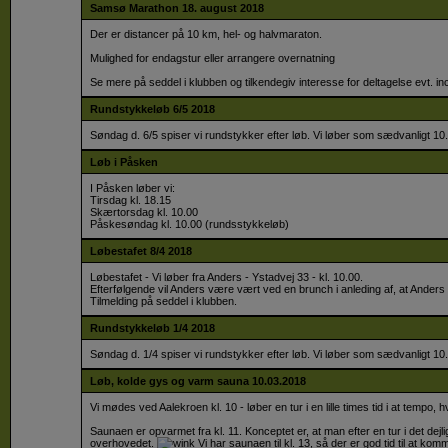
Samsø Marathon 18. august 2018
Der er distancer på 10 km, hel- og halvmaraton.
​Mulighed for endagstur eller arrangere overnatning
Se mere på seddel i klubben og tilkendegiv interesse for deltagelse evt. inc
Rundstykkeløb 6/5 2018
Søndag d. 6/5 spiser vi rundstykker efter løb. Vi løber som sædvanligt 10.
Løb i Påsken
I Påsken løber vi:
​Tirsdag kl. 18.15
Skærtorsdag kl. 10.00
Påskesøndag kl. 10.00 (rundsstykkeløb)
Løbestafet 8/4 2018
Løbestafet - Vi løber fra Anders - Ystadvej 33 - kl. 10.00.
​Efterfølgende vil Anders være vært ved en brunch i anleding af, at Anders b
Tilmelding på seddel i klubben.
Rundstykkeløb 1/4 2018
Søndag d. 1/4 spiser vi rundstykker efter løb. Vi løber som sædvanligt 10.
Løb, kolde gys og varm sauna 10.03.2018
Vi mødes ved Aalekroen kl. 10 - løber en tur i en lille times tid i at tempo,
​Saunaen er opvarmet fra kl. 11. Konceptet er, at man efter en tur i det dejli
overhovedet.
Vi har saunaen til kl. 13, så der er god tid til at kom