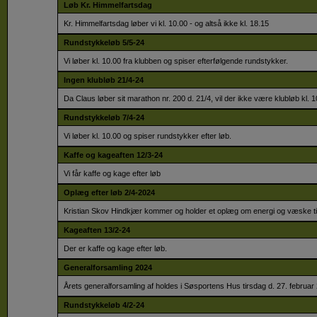
Løb Kr. Himmelfartsdag
Kr. Himmelfartsdag løber vi kl. 10.00 - og altså ikke kl. 18.15
Rundstykkeløb 5/5-24
Vi løber kl. 10.00 fra klubben og spiser efterfølgende rundstykker.
Ingen klubløb 21/4-24
Da Claus løber sit marathon nr. 200 d. 21/4, vil der ikke være klubløb kl. 
Rundstykkeløb 7/4-24
Vi løber kl. 10.00 og spiser rundstykker efter løb.
Kaffe og kageaften 12/3-24
Vi får kaffe og kage efter løb
Oplæg efter løb 2/4-2024
Kristian Skov Hindkjær kommer og holder et oplæg om energi og væske ti
Kageaften 13/2-24
Der er kaffe og kage efter løb.
Generalforsamling 2024
Årets generalforsamling af holdes i Søsportens Hus tirsdag d. 27. februar 
Rundstykkeløb 4/2-24