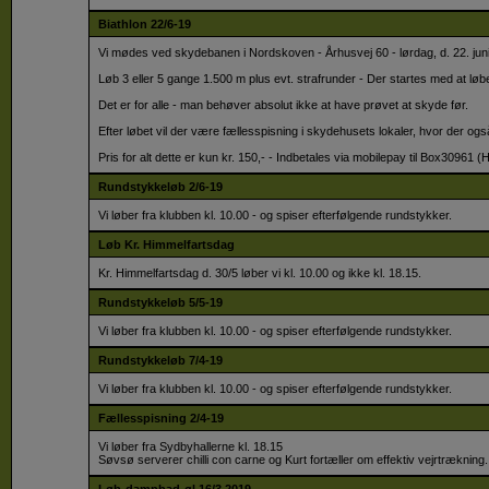
Biathlon 22/6-19
Vi mødes ved skydebanen i Nordskoven - Århusvej 60 - lørdag, d. 22. juni 2
Løb 3 eller 5 gange 1.500 m plus evt. strafrunder - Der startes med at lø
Det er for alle - man behøver absolut ikke at have prøvet at skyde før.
Efter løbet vil der være fællesspisning i skydehusets lokaler, hvor der også 
Pris for alt dette er kun kr. 150,- - Indbetales via mobilepay til Box30961
Rundstykkeløb 2/6-19
Vi løber fra klubben kl. 10.00 - og spiser efterfølgende rundstykker.
Løb Kr. Himmelfartsdag
Kr. Himmelfartsdag d. 30/5 løber vi kl. 10.00 og ikke kl. 18.15.
Rundstykkeløb 5/5-19
Vi løber fra klubben kl. 10.00 - og spiser efterfølgende rundstykker.
Rundstykkeløb 7/4-19
Vi løber fra klubben kl. 10.00 - og spiser efterfølgende rundstykker.
Fællesspisning 2/4-19
Vi løber fra Sydbyhallerne kl. 18.15
​Søvsø serverer chilli con carne og Kurt fortæller om effektiv vejrtrækning.