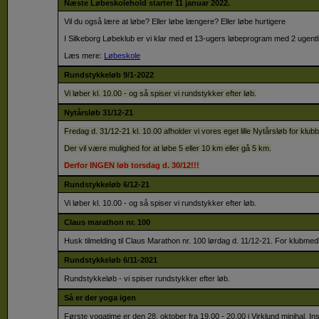
Næste Løbeskolehold starter 11 januar 2022.
Vil du også lære at løbe? Eller løbe længere? Eller løbe hurtigere
I Silkeborg Løbeklub er vi klar med et 13-ugers løbeprogram med 2 ugentl
Læs mere:
Løbeskole
Rundstykkeløb 9/1-2022
Vi løber kl. 10.00 - og så spiser vi rundstykker efter løb.
Nytårsløb 31/12-21
Fredag d. 31/12-21 kl. 10.00 afholder vi vores eget lille Nytårsløb for kl
Der vil være mulighed for at løbe 5 eller 10 km eller gå 5 km.
Derfor INGEN løb torsdag d. 30/12!!!
Rundstykkeløb 6/12-21
Vi løber kl. 10.00 - og så spiser vi rundstykker efter løb.
Claus marathon nr. 100
Husk tilmelding til Claus Marathon nr. 100 lørdag d. 11/12-21. For klubm
Rundstykkeløb 6/11-2021
Rundstykkeløb - vi spiser rundstykker efter løb.
Så er der yoga igen
Første yogatime er den 28. oktober fra 19.00 - 20.00 i Virklund minihal. In