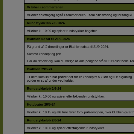
Vi løber i sommerferien
Vi løber selvfølgelig også i sommerferien - som altid tirsdag og torsdag kl
Rundstykkeløb 7/6-2024
Vi løber kl. 10.00 og spiser rundstykker bagefter.
Biathlon udsat til 21/9-2024
På grund af få tilmeldinger er Biathlon udsat til 21/9-2024.
Samme koncept og pris.
Har du tilmeldt dig, kan du vælge at lade pengene stå til 21/9 eller bede T
Biathlon 29/6-24
Til dem som ikke har prøvet det før er konceptet 5 x løb og 5 x skydning
og der er strafrunder ved forbier.
Rundstykkeløb 2/6-24
Vi løber kl. 10.00 og spiser efterfølgende rundstykker.
Hotdogtur 28/5-24
Vi løber kl. 18.15 og alle ture fører forbi pølsevognen, hvor klubben giver 
Rundstykkeløb 2/6-24
Vi løber kl. 10.00 og spiser efterfølgende rundstykker.