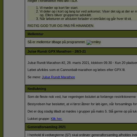
Regler i forbindelse med løb i SLK
Vi møder op kort før start.
Vi deler op i kort og lang tur ved ankomst. Viser det sig at der
op. Ellers bliver grupperne adskildt.
Når løbeturen er afsluttet forlader vi området og går hver til sit.
RIGTIG GOD TUR OG PAS PÅ HINANDEN.
Mellemtur
Så er mellemtur tilbage på programmet.
Julsø Rundt GPX Marathon - 28/3-21
Julsø Rundt Marathon #2, 28. marts 2021, klokken 09.30 - Kun 20 pladse
Løbet afvikles som et Cannonball-marathon og løbes efter GPX fil.
Se mere:
Julsø Rundt Marathon
Nedlukning
Som de fleste nok ved, har regeringen bsluttet at forlænge restriktionerne ti
Bestyrelsen har besluttet, at vi først åbner for løb igen, når forsamlings 
Det er dog stadig tilladt at mødes i grupper på maks 5. Slå gerne op på 
Lukket gruppe:
Klik her.
Generalforsamling 2021
I henhold til vedtægterne (§7) skal ordinær generalforsamling afholdes ind