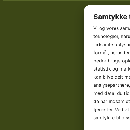
Samtykke t
Vi og vores sam
teknologier, heru
indsamle oplysni
formål, herunder
bedre brugerople
statistik og mar
kan blive delt 
analysepartnere
med data, du tid
de har indsamle
tjenester. Ved at
samtykke til dis