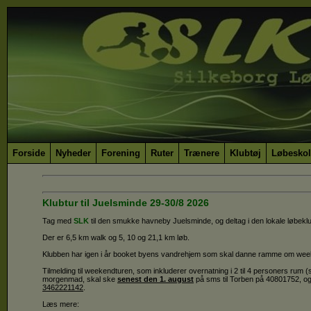
Forside
Nyheder
Forening
Ruter
Trænere
Klubtøj
Løbeskol
Klubtur til Juelsminde 29-30/8 2026
Tag med
SLK
til den smukke havneby Juelsminde, og deltag i den lokale løb
Der er 6,5 km walk og 5, 10 og 21,1 km løb.
Klubben har igen i år booket byens vandrehjem som skal danne ramme om we
Tilmelding til weekendturen, som inkluderer overnatning i 2 til 4 personers rum 
morgenmad, skal ske
senest den 1. august
på sms til Torben på 40801752, og
3462221142
.
Læs mere: