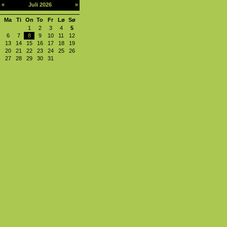
«
Juli 2026
»
Ma
Ti
On
To
Fr
Lø
Sø
1
2
3
4
5
6
7
8
9
10
11
12
13
14
15
16
17
18
19
20
21
22
23
24
25
26
27
28
29
30
31